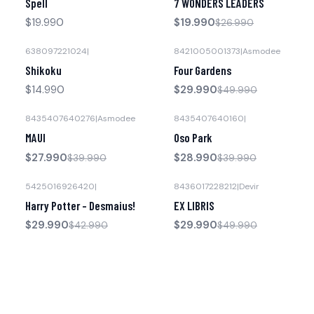
Spell
7 WONDERS LEADERS
$19.990
$19.990
$26.990
638097221024
|
8421005001373
|
Asmodee
-40% OFF
Shikoku
Four Gardens
$14.990
$29.990
$49.990
8435407640276
|
Asmodee
8435407640160
|
-30% OFF
-28% OFF
MAUI
Oso Park
$27.990
$28.990
$39.990
$39.990
5425016926420
|
8436017228212
|
Devir
-30% OFF
-40% OFF
Harry Potter – Desmaius!
EX LIBRIS
$29.990
$29.990
$42.990
$49.990