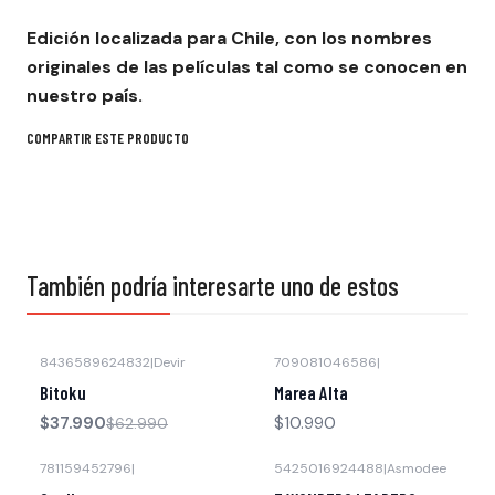
Edición localizada para Chile, con los nombres
originales de las películas tal como se conocen en
nuestro país.
COMPARTIR ESTE PRODUCTO
También podría interesarte uno de estos
8436589624832
|
Devir
709081046586
|
-40% OFF
Bitoku
Marea Alta
$37.990
$10.990
$62.990
781159452796
|
5425016924488
|
Asmodee
-26% OFF