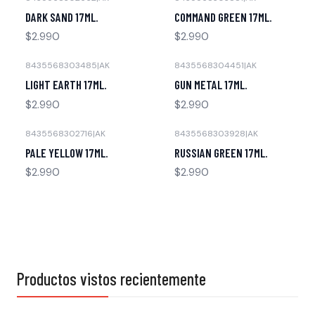
Agotado
Agotado
DARK SAND 17ML.
COMMAND GREEN 17ML.
$2.990
$2.990
8435568303485
|
AK
8435568304451
|
AK
Agotado
Agotado
LIGHT EARTH 17ML.
GUN METAL 17ML.
$2.990
$2.990
8435568302716
|
AK
8435568303928
|
AK
Agotado
Agotado
PALE YELLOW 17ML.
RUSSIAN GREEN 17ML.
$2.990
$2.990
Productos vistos recientemente