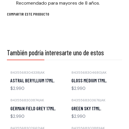
Recomendado para mayores de 8 años.
COMPARTIR ESTE PRODUCTO
También podría interesarte uno de estos
8435568304338
|
AK
8435568304680
|
AK
Agotado
Agotado
ASTRAL BERYLLIUM 17ML.
GLOSS MEDIUM 17ML.
$2.990
$2.990
8435568303874
|
AK
8435568303676
|
AK
Agotado
Agotado
GERMAN FIELD GREY 17ML.
GREEN SKY 17ML.
$2.990
$2.990
8435568302662
|
AK
8435568303881
|
AK