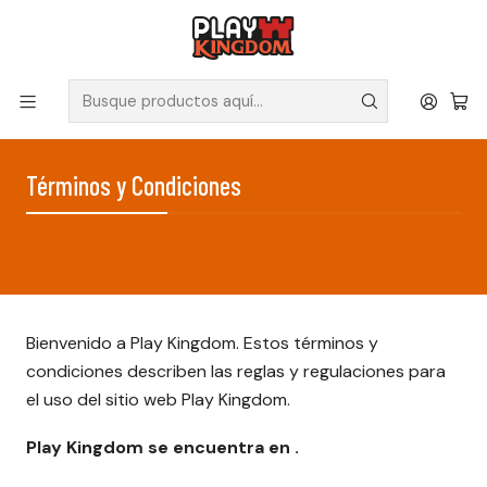
V
Solicita tus poleras y productos en nuestra tienda.
Inicio
Términos y Condiciones
Términos y Condiciones
Bienvenido a Play Kingdom. Estos términos y
condiciones describen las reglas y regulaciones para
el uso del sitio web Play Kingdom.
Play Kingdom se encuentra en .