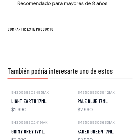
Recomendado para mayores de 8 años.
COMPARTIR ESTE PRODUCTO
También podría interesarte uno de estos
8435568303485
|
AK
8435568303942
|
AK
Agotado
Agotado
LIGHT EARTH 17ML.
PALE BLUE 17ML
$2.990
$2.990
8435568302419
|
AK
8435568303683
|
AK
Agotado
Agotado
GRIMY GREY 17ML.
FADED GREEN 17ML.
$2.990
$2.990