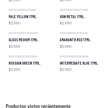
8435568302716
|
AK
8435568304451
|
AK
Agotado
Agotado
PALE YELLOW 17ML.
GUN METAL 17ML.
$2.990
$2.990
8435568304680
|
AK
8435568303195
|
AK
Agotado
Agotado
GLOSS MEDIUM 17ML.
AMARANTH RED 17ML.
$2.990
$2.990
8435568303928
|
AK
8435568303966
|
AK
Agotado
Agotado
RUSSIAN GREEN 17ML.
INTERMEDIATE BLUE 17ML.
$2.990
$2.990
Productos vistos recientemente