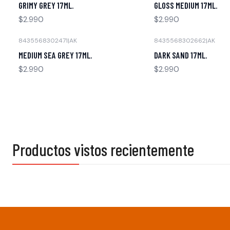
GRIMY GREY 17ML.
GLOSS MEDIUM 17ML.
$2.990
$2.990
8435568302471
|
AK
8435568302662
|
AK
Agotado
Agotado
MEDIUM SEA GREY 17ML.
DARK SAND 17ML.
$2.990
$2.990
Productos vistos recientemente