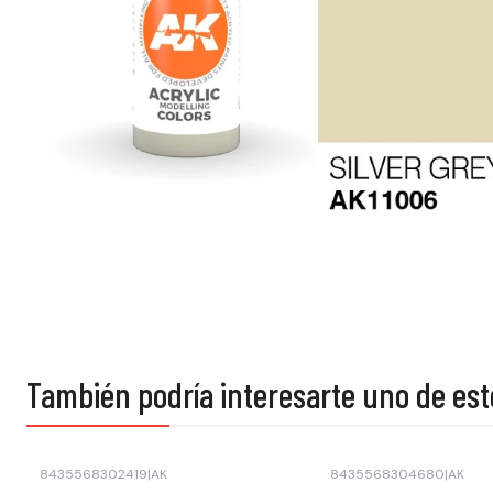
También podría interesarte uno de est
8435568302419
|
AK
8435568304680
|
AK
Agotado
Agotado