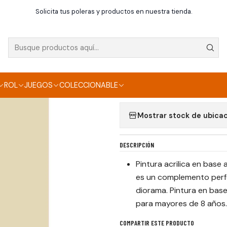
Inicio
Pinturas
SILVER GREY 17ML.
Solicita tus poleras y productos en nuestra tienda.
|
SILVER GREY 17ML.
Agregar a la lista de f
ROL
JUEGOS
COLECCIONABLE
Mostrar stock de ubica
DESCRIPCIÓN
Pintura acrilica en base
es un complemento perf
diorama. Pintura en bas
para mayores de 8 años.
COMPARTIR ESTE PRODUCTO