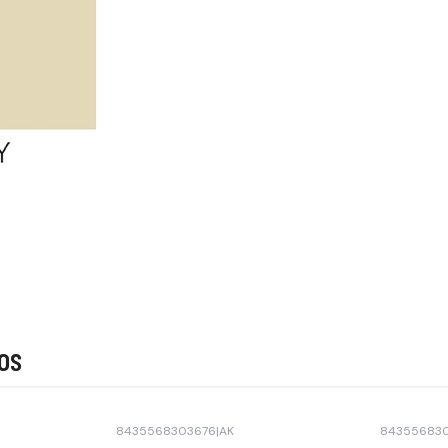
os
8435568303676
|
AK
84355683
Agotado
Agotado