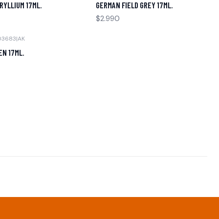
RYLLIUM 17ML.
GERMAN FIELD GREY 17ML.
$2.990
03683
|
AK
EN 17ML.