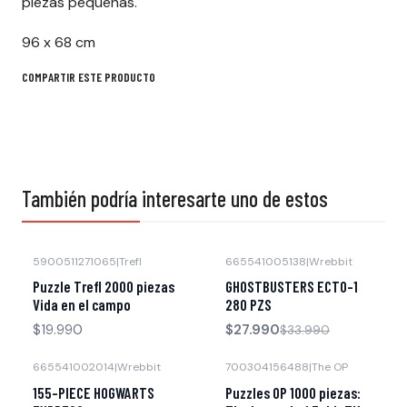
piezas pequeñas.
96 x 68 cm
COMPARTIR ESTE PRODUCTO
También podría interesarte uno de estos
5900511271065
|
Trefl
665541005138
|
Wrebbit
-18% OFF
Agotado
Puzzle Trefl 2000 piezas
GHOSTBUSTERS ECTO-1
Vida en el campo
280 PZS
$19.990
$27.990
$33.990
665541002014
|
Wrebbit
700304156488
|
The OP
-41% OFF
Agotado
155-PIECE HOGWARTS
Puzzles OP 1000 piezas: