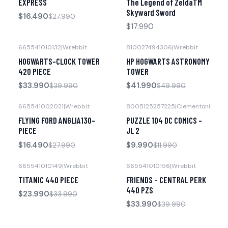
EXPRESS
The Legend of ZeldaTM
Skyward Sword
$16.490
$27.990
$17.990
665541010132
|
Wrebbit
810027494306
|
Wrebbit
-15% OFF
-16% OFF
HOGWARTS-CLOCK TOWER
HP HOGWARTS ASTRONOMY
420 PIECE
TOWER
$33.990
$41.990
$39.990
$49.990
665541002021
|
Wrebbit
8005125257225
|
Clementoni
-41% OFF
-17% OFF
FLYING FORD ANGLIA130-
PUZZLE 104 DC COMICS -
PIECE
JL 2
$16.490
$9.990
$27.990
$11.990
665541010149
|
Wrebbit
665541010156
|
Wrebbit
-29% OFF
-15% OFF
TITANIC 440 PIECE
FRIENDS - CENTRAL PERK
440 PZS
$23.990
$33.990
$33.990
$39.990