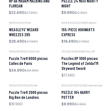
HP DA MADAM MALKINS AND
PUZZLE 24 MAXI NIGHTY
FLOREAN
NIGHT
$22.490
$9.990
$37.990
$12.990
665541005114
|
665541002014
|
Wrebbit
-41% OFF
-41% OFF
WEASLEYS' WIZARD
155-PIECE HOGWARTS
WHEEZES 285
EXPRESS
$28.490
$16.490
$47.990
$27.990
5900511650013
|
Trefl
700304156488
|
The OP
-30% OFF
Agotado
Puzzle Trefl 6000 piezas
Puzzles OP 1000 piezas:
Calles de París
The Legend of ZeldaTM
Skyward Sword
$34.990
$49.990
$17.990
5900511271201
|
Trefl
8005125257249
|
Clementoni
-17% OFF
Agotado
Puzzle Trefl 2000 piezas
PUZZLE 104 HARRY
Big Ben de Londres
POTTER
$19.990
$9.990
$11.990