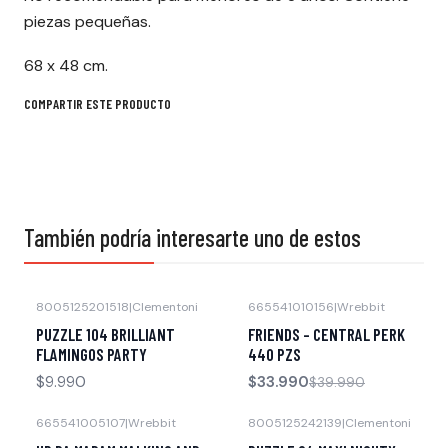
piezas pequeñas.
68 x 48 cm.
COMPARTIR ESTE PRODUCTO
También podría interesarte uno de estos
8005125201518
|
Clementoni
665541010156
|
Wrebbit
-15% OFF
PUZZLE 104 BRILLIANT
FRIENDS - CENTRAL PERK
FLAMINGOS PARTY
440 PZS
$9.990
$33.990
$39.990
665541005107
|
Wrebbit
8005125242139
|
Clementoni
-41% OFF
-23% OFF