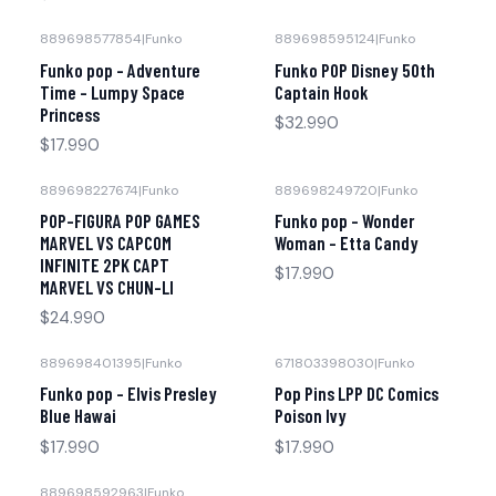
889698577854
|
Funko
889698595124
|
Funko
Funko pop - Adventure
Funko POP Disney 50th
Time - Lumpy Space
Captain Hook
Princess
$32.990
$17.990
889698227674
|
Funko
889698249720
|
Funko
POP-FIGURA POP GAMES
Funko pop - Wonder
MARVEL VS CAPCOM
Woman - Etta Candy
INFINITE 2PK CAPT
$17.990
MARVEL VS CHUN-LI
$24.990
889698401395
|
Funko
671803398030
|
Funko
Funko pop - Elvis Presley
Pop Pins LPP DC Comics
Blue Hawai
Poison Ivy
$17.990
$17.990
889698592963
|
Funko