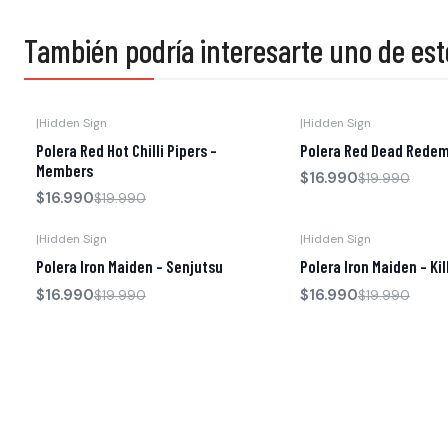
También podría interesarte uno de est
|
Hidden Sign
|
Hidden Sign
-15% OFF
-15% OFF
Polera Red Hot Chilli Pipers -
Polera Red Dead Redemp
Members
$16.990
$19.990
$16.990
$19.990
|
Hidden Sign
|
Hidden Sign
-15% OFF
-15% OFF
Polera Iron Maiden - Senjutsu
Polera Iron Maiden - Kil
$16.990
$16.990
$19.990
$19.990