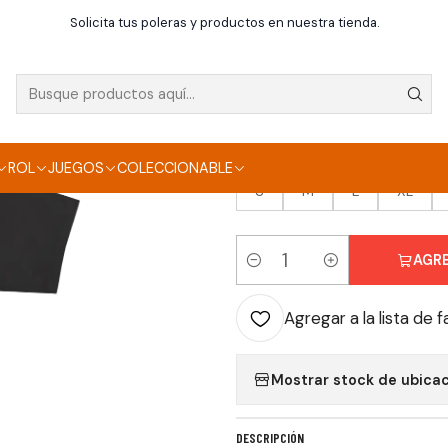
Inicio
Poleras
Bandas
Polera Red Hot Chilli Pipers - Classic Log
Solicita tus poleras y productos en nuestra tienda.
|
POLERA RED HOT CH
TALLA
ROL
JUEGOS
COLECCIONABLE
S
M
L
XL
AGR
Cantidad
Agregar a la lista de f
Mostrar stock de ubica
DESCRIPCIÓN