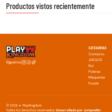
Productos vistos recientemente
CATEGORÍAS
Contacto
JUEGOS
Síguenos
Rol
Poleras
Maquetas
Puzzle
2026 🔸 PlayKingdom.
Todos los derechos reservados.
Desarrollado por Jumpseller
.