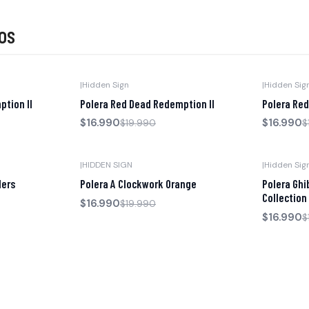
os
|
Hidden Sign
|
Hidden Sig
-15% OFF
-15% OFF
tion II
Polera Red Dead Redemption II
Polera Red
$16.990
$16.990
$19.990
$
|
HIDDEN SIGN
|
Hidden Sig
-15% OFF
-15% OFF
lers
Polera A Clockwork Orange
Polera Ghib
Collection
$16.990
$19.990
$16.990
$