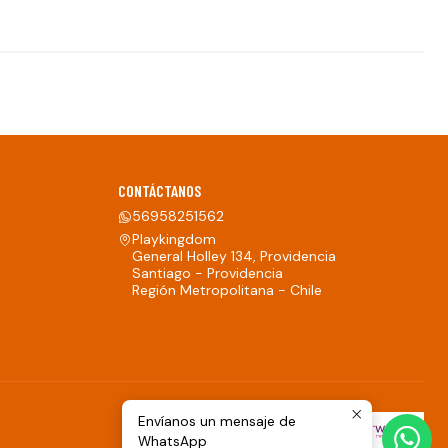
CONTÁCTANOS
56958251562
Playkingdom
General Holley 134, Providencia
Santiago - Providencia
Región Metropolitana - Chile
Envíanos un mensaje de
WhatsApp