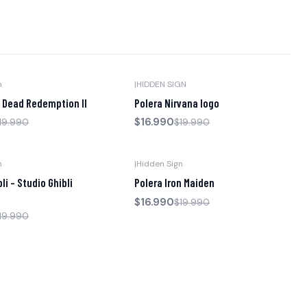
n
|
HIDDEN SIGN
-15% OFF
 Dead Redemption II
Polera Nirvana logo
$16.990
19.990
$19.990
n
|
Hidden Sign
-15% OFF
li - Studio Ghibli
Polera Iron Maiden
$16.990
$19.990
19.990