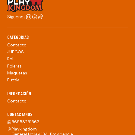
Síguenos
CATEGORÍAS
Contacto
JUEGOS
Rol
Poleras
Maquetas
Puzzle
INFORMACIÓN
Contacto
CONTÁCTANOS
56958251562
Playkingdom
General Holley 134, Providencia