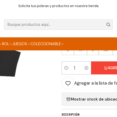
Inicio
Poleras
Bandas
Polera Guns N" Roses
Solicita tus poleras y productos en nuestra tienda.
|
POLERA GUNS N" R
TALLA
ROL
JUEGOS
COLECCIONABLE
S
M
L
XL
AGR
Cantidad
Agregar a la lista de f
Mostrar stock de ubica
DESCRIPCIÓN