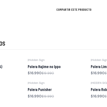
COMPARTIR ESTE PRODUCTO
os
|
Hidden Sign
|
Hidden Sig
-15% OFF
-15% OFF
A)
Polera Hajime no Ippo
Polera Lim
$16.990
$16.990
$19.990
$
|
Hidden Sign
|
HIDDEN SI
-15% OFF
-15% OFF
Polera Punisher
Polera Rob
$16.990
$16.990
$19.990
$