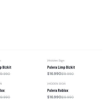
n
|
Hidden Sign
-15% OFF
p Bizkit
Polera Limp Bizkit
$16.990
19.990
$19.990
GN
|
HIDDEN SIGN
-15% OFF
lox
Polera Roblox
$16.990
19.990
$19.990