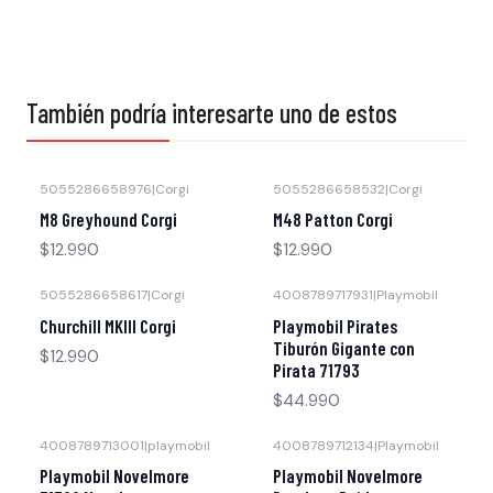
También podría interesarte uno de estos
5055286658976
|
Corgi
5055286658532
|
Corgi
Agotado
Agotado
M8 Greyhound Corgi
M48 Patton Corgi
$12.990
$12.990
5055286658617
|
Corgi
4008789717931
|
Playmobil
Agotado
Agotado
Churchill MKIII Corgi
Playmobil Pirates
Tiburón Gigante con
$12.990
Pirata 71793
$44.990
4008789713001
|
playmobil
4008789712134
|
Playmobil
Agotado
Agotado
Playmobil Novelmore
Playmobil Novelmore