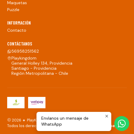
Maquetas
Puzzle
INFORMACIÓN
Contacto
CONTÁCTANOS
56958251562
Playkingdom
General Holley 134, Providencia
Santiago - Providencia
Región Metropolitana - Chile
Envíanos un mensaje de
2026 🔸 PlayKingdom.
WhatsApp
Todos los derechos reservados.
Desarrollado por Jumpseller
.