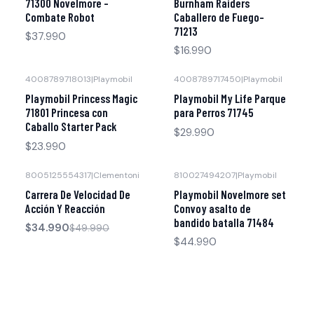
71300 Novelmore -
Burnham Raiders
Combate Robot
Caballero de Fuego-
71213
$37.990
$16.990
4008789718013
|
Playmobil
4008789717450
|
Playmobil
Agotado
Agotado
Playmobil Princess Magic
Playmobil My Life Parque
71801 Princesa con
para Perros 71745
Caballo Starter Pack
$29.990
$23.990
8005125554317
|
Clementoni
810027494207
|
Playmobil
-30% OFF
Agotado
Carrera De Velocidad De
Playmobil Novelmore set
Acción Y Reacción
Convoy asalto de
bandido batalla 71484
$34.990
$49.990
$44.990