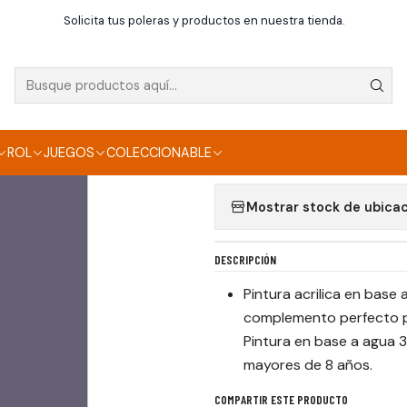
Inicio
Pinturas
LILAC 17ML.
Solicita tus poleras y productos en nuestra tienda.
|
LILAC 17ML.
Agregar a la lista de f
ROL
JUEGOS
COLECCIONABLE
Mostrar stock de ubica
DESCRIPCIÓN
Pintura acrilica en base
complemento perfecto p
Pintura en base a agua 
mayores de 8 años.
COMPARTIR ESTE PRODUCTO