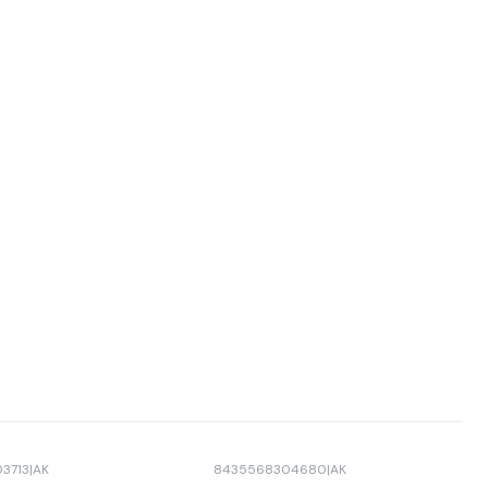
3713
|
AK
8435568304680
|
AK
Agotado