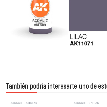
También podría interesarte uno de est
8435568304383
|
AK
8435568302716
|
AK
Agotado
Agotado