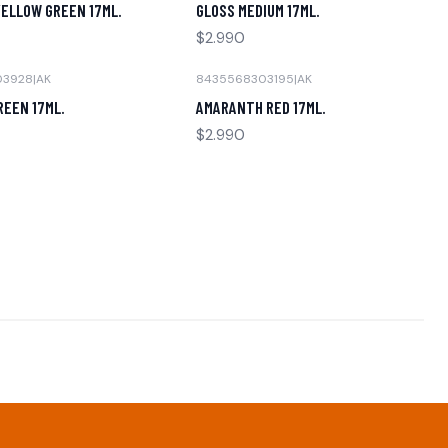
YELLOW GREEN 17ML.
GLOSS MEDIUM 17ML.
$2.990
03928
|
AK
8435568303195
|
AK
Agotado
REEN 17ML.
AMARANTH RED 17ML.
$2.990