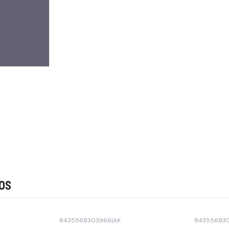
os
8435568303966
|
AK
843556830
Agotado
Agotado