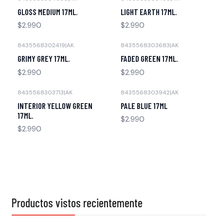
Agotado
Agotado
GLOSS MEDIUM 17ML.
LIGHT EARTH 17ML.
$2.990
$2.990
8435568302419
|
AK
8435568303683
|
AK
Agotado
Agotado
GRIMY GREY 17ML.
FADED GREEN 17ML.
$2.990
$2.990
8435568303713
|
AK
8435568303942
|
AK
Agotado
Agotado
INTERIOR YELLOW GREEN
PALE BLUE 17ML
17ML.
$2.990
$2.990
Productos vistos recientemente