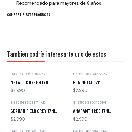
Recomendado para mayores de 8 años.
COMPARTIR ESTE PRODUCTO
También podría interesarte uno de estos
8435568304383
|
AK
8435568304451
|
AK
Agotado
Agotado
METALLIC GREEN 17ML.
GUN METAL 17ML.
$2.990
$2.990
8435568303874
|
AK
8435568303195
|
AK
Agotado
Agotado
GERMAN FIELD GREY 17ML.
AMARANTH RED 17ML.
$2.990
$2.990
8435568304680
|
AK
8435568303485
|
AK