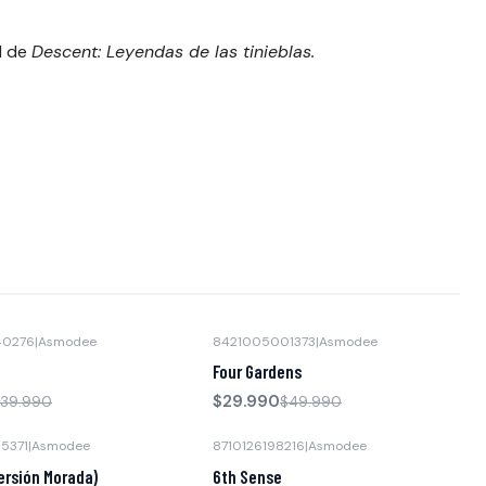
 I de
Descent: Leyendas de las tinieblas.
40276
|
Asmodee
8421005001373
|
Asmodee
-40% OFF
Four Gardens
$29.990
39.990
$49.990
5371
|
Asmodee
8710126198216
|
Asmodee
ersión Morada)
6th Sense