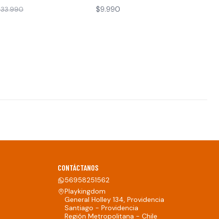
$9.990
$33.990
CONTÁCTANOS
56958251562
Playkingdom
General Holley 134, Providencia
Santiago - Providencia
Región Metropolitana - Chile