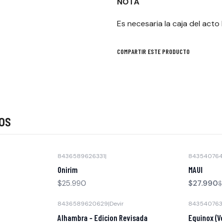
NOTA
Es necesaria la caja del acto
COMPARTIR ESTE PRODUCTO
os
8436589626331
|
84354076
-30% OFF
Onirim
MAUI
$25.990
$27.990
$
8436589620629
|
Devir
843540763
-26% OFF
-32% OFF
Alhambra - Edicion Revisada
Equinox (V