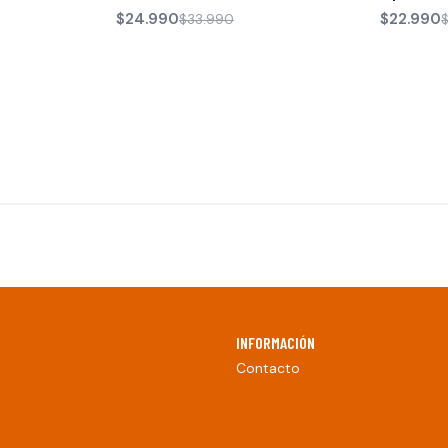
$24.990
$22.990
$33.990
INFORMACIÓN
Contacto