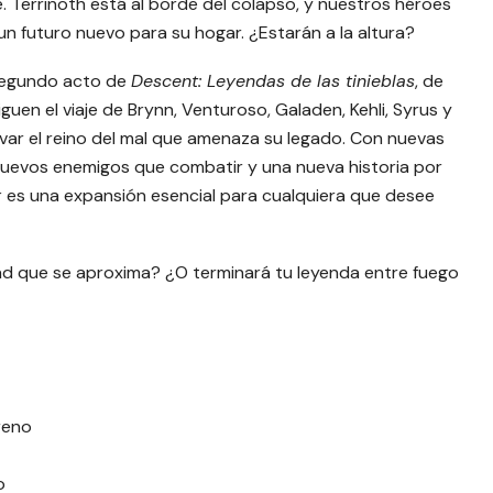
e. Terrinoth está al borde del colapso, y nuestros héroes
un futuro nuevo para su hogar. ¿Estarán a la altura?
 segundo acto de
Descent: Leyendas de las tinieblas
, de
uen el viaje de Brynn, Venturoso, Galaden, Kehli, Syrus y
lvar el reino del mal que amenaza su legado. Con nuevas
uevos enemigos que combatir y una nueva historia por
r
es una expansión esencial para cualquiera que desee
dad que se aproxima? ¿O terminará tu leyenda entre fuego
reno
o