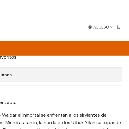
 Traidor
ACCESO
 DE LAS TINIEBLAS: LA GUERRA DEL
avoritos
ciones
enzado.
Waiqar el Inmortal se enfrentan a los sirvientes de
n. Mientras tanto, la horda de los Uthuk Y’llan se expande