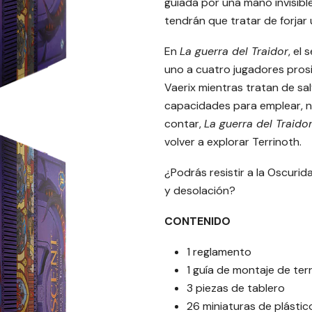
guiada por una mano invisibl
tendrán que tratar de forjar 
En
La guerra del Traidor
, el
uno a cuatro jugadores prosig
Vaerix mientras tratan de sa
capacidades para emplear, n
contar,
La guerra del Traido
volver a explorar Terrinoth.
¿Podrás resistir a la Oscuri
y desolación?
CONTENIDO
1 reglamento
1 guía de montaje de ter
3 piezas de tablero
26 miniaturas de plástic