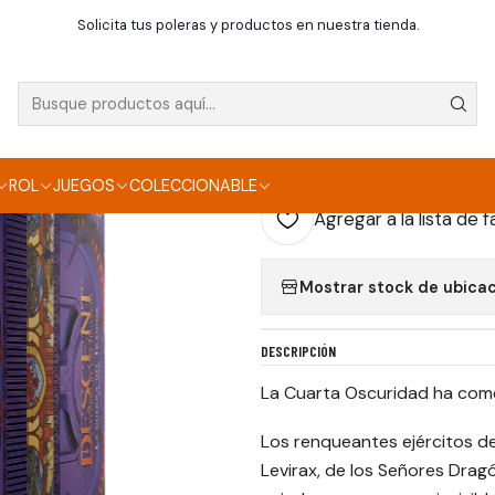
Juegos de mesa
Descent Leyendas de las Tinieblas: La Guerra del
Solicita tus poleras y productos en nuestra tienda.
|
DESCENT LEYENDAS
TRAIDOR
ROL
JUEGOS
COLECCIONABLE
Agregar a la lista de f
Mostrar stock de ubica
DESCRIPCIÓN
La Cuarta Oscuridad ha com
Los renqueantes ejércitos de 
Levirax, de los Señores Dragó