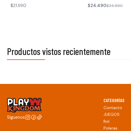
$21.990
$24.490
$34.990
Productos vistos recientemente
CATEGORÍAS
Contacto
JUEGOS
Síguenos
Rol
Poleras