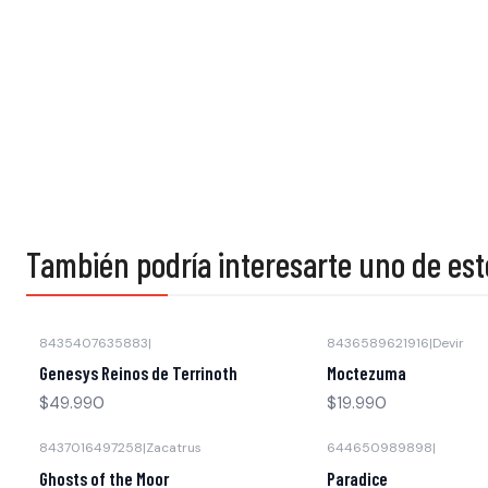
También podría interesarte uno de est
8435407635883
|
8436589621916
|
Devir
Agotado
Genesys Reinos de Terrinoth
Moctezuma
$49.990
$19.990
8437016497258
|
Zacatrus
644650989898
|
-30% OFF
Ghosts of the Moor
Paradice