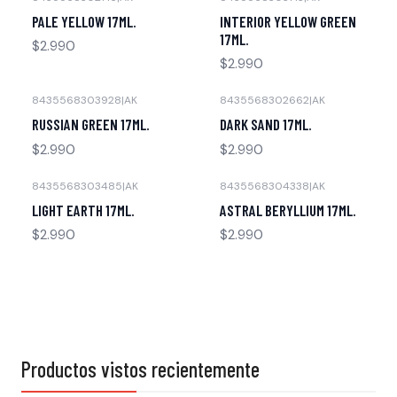
Agotado
Agotado
PALE YELLOW 17ML.
INTERIOR YELLOW GREEN
17ML.
$2.990
$2.990
8435568303928
|
AK
8435568302662
|
AK
Agotado
Agotado
RUSSIAN GREEN 17ML.
DARK SAND 17ML.
$2.990
$2.990
8435568303485
|
AK
8435568304338
|
AK
Agotado
Agotado
LIGHT EARTH 17ML.
ASTRAL BERYLLIUM 17ML.
$2.990
$2.990
Productos vistos recientemente