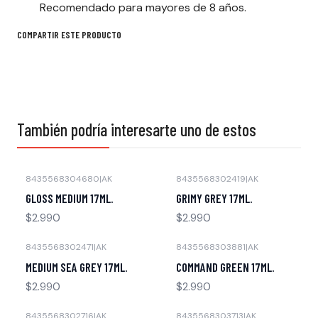
Recomendado para mayores de 8 años.
COMPARTIR ESTE PRODUCTO
También podría interesarte uno de estos
8435568304680
|
AK
8435568302419
|
AK
Agotado
Agotado
GLOSS MEDIUM 17ML.
GRIMY GREY 17ML.
$2.990
$2.990
8435568302471
|
AK
8435568303881
|
AK
Agotado
Agotado
MEDIUM SEA GREY 17ML.
COMMAND GREEN 17ML.
$2.990
$2.990
8435568302716
|
AK
8435568303713
|
AK