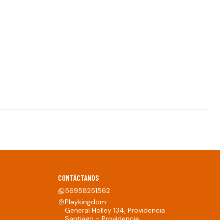
CONTÁCTANOS
56958251562
Playkingdom
General Holley 134, Providencia
Santiago - Providencia