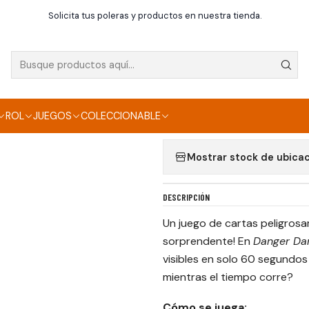
Inicio
Danger Danger
Solicita tus poleras y productos en nuestra tienda.
|
DANGER DANGER
Agregar a la lista de f
ROL
JUEGOS
COLECCIONABLE
Mostrar stock de ubica
DESCRIPCIÓN
Un juego de cartas peligrosam
sorprendente! En
Danger Da
visibles en solo 60 segundos
mientras el tiempo corre?
Cómo se juega: