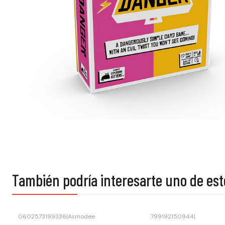
También podría interesarte uno de est
0602573199336
|
Asmodee
799192150944
|
-33% OFF