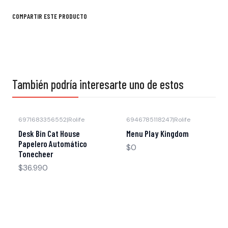
COMPARTIR ESTE PRODUCTO
También podría interesarte uno de estos
6971683356552
|
Rolife
6946785118247
|
Rolife
Nuevo
Desk Bin Cat House
Menu Play Kingdom
Agotado
Papelero Automático
$0
Tonecheer
$36.990