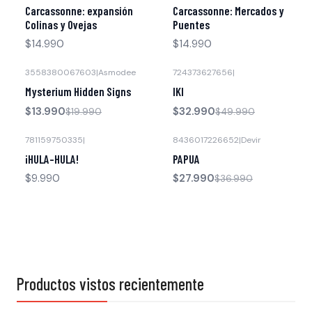
Agotado
Agotado
Carcassonne: expansión
Carcassonne: Mercados y
Colinas y Ovejas
Puentes
$14.990
$14.990
3558380067603
|
Asmodee
724373627656
|
-30% OFF
-34% OFF
Mysterium Hidden Signs
IKI
$13.990
$32.990
$19.990
$49.990
781159750335
|
8436017226652
|
Devir
-24% OFF
¡HULA-HULA!
PAPUA
$9.990
$27.990
$36.990
Productos vistos recientemente