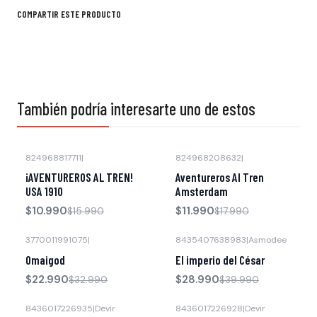
COMPARTIR ESTE PRODUCTO
También podría interesarte uno de estos
824968817711
|
824968208632
|
-31% OFF
-33% OFF
¡AVENTUREROS AL TREN!
Aventureros Al Tren
Agotado
USA 1910
Amsterdam
$10.990
$11.990
$15.990
$17.990
3770011991075
|
8435407638983
|
Asmodee
-30% OFF
-28% OFF
Omaigod
El imperio del César
$22.990
$28.990
$32.990
$39.990
8436017226935
|
Devir
8436017226928
|
Devir